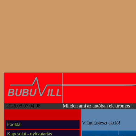
2026.08.07 04:08
Minden ami az autóban elektromos !
Világításteszt akció!
Föoldal
Kapcsolat - nyitvatartás