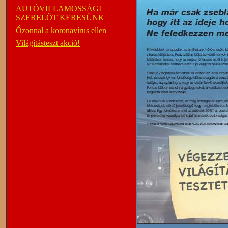
AUTÓVILLAMOSSÁGI
SZERELŐT KERESÜNK
Ózonnal a koronavírus ellen
Világításteszt akció!