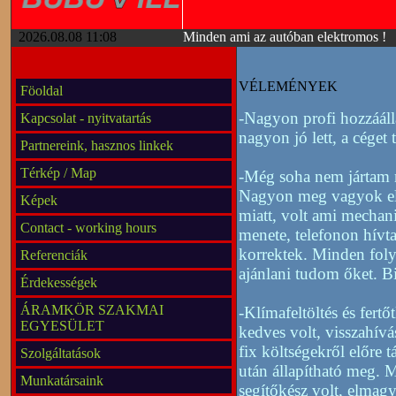
2026.08.08 11:08
Minden ami az autóban elektromos !
VÉLEMÉNYEK
Föoldal
-Nagyon profi hozzááll
Kapcsolat - nyitvatartás
nagyon jó lett, a céget
Partnereink, hasznos linkek
Térkép / Map
-Még soha nem jártam n
Nagyon meg vagyok elé
Képek
miatt, volt ami mechani
Contact - working hours
menete, telefonon hívta
korrektek. Minden foly
Referenciák
ajánlani tudom őket. B
Érdekességek
ÁRAMKÖR SZAKMAI
-Klímafeltöltés és fer
EGYESÜLET
kedves volt, visszahívás
fix költségekről előre t
Szolgáltatások
után állapítható meg. 
Munkatársaink
segítőkész volt, elmagy