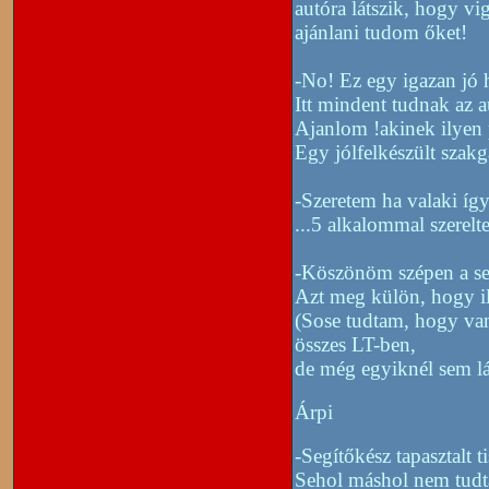
autóra látszik, hogy v
ajánlani tudom őket!
-No! Ez egy igazan jó 
Itt mindent tudnak az 
Ajanlom !akinek ilyen
Egy jólfelkészült szak
-Szeretem ha valaki így
...5 alkalommal szerelte
-Köszönöm szépen a se
Azt meg külön, hogy ily
(Sose tudtam, hogy van 
összes LT-ben,
de még egyiknél sem l
Árpi
-Segítőkész tapasztalt 
Sehol máshol nem tudt