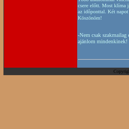
csere előtt. Most klíma 
az időponttal. Két napot
Köszönöm!
-Nem csak szakmailag d
ajánlom mindenkinek!
Copyrig