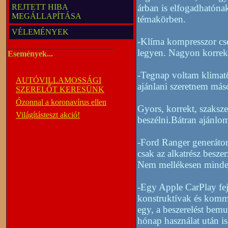
REJTETT HIBA
árban is elfogadhatóna
MEGÁLLAPÍTÁSA
témakörben.
VÉLEMÉNYEK
-Klíma kompresszor cse
legyen. Nagyon korrek
Események...
-Tegnap voltam klimatö
AUTÓVILLAMOSSÁGI
ajánlani szeretnem más
SZERELŐT KERESÜNK
Ózonnal a koronavírus ellen
Gyors, korrekt, szaksz
Világításteszt akció!
beszélni.Bátran ajánlo
-Ford Ranger generátor 
csak az alkatrész besze
Nem mellékesen mindenki
-Egy Apple CarPlay fej
konstruktívak és kommu
egy, a beszerelést bemu
hónap használat után i