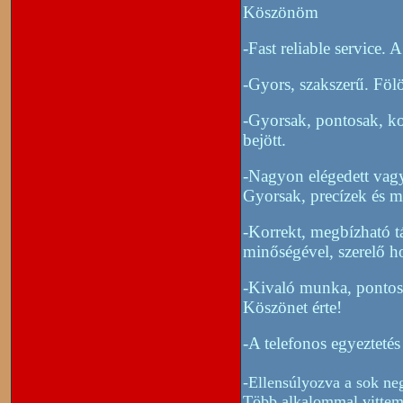
Köszönöm
-Fast reliable service
-Gyors, szakszerű. Fölö
-Gyorsak, pontosak, k
bejött.
-Nagyon elégedett vagy
Gyorsak, precízek és m
-Korrekt, megbízható 
minőségével, szerelő ho
-Kivaló munka, pontos
Köszönet érte!
-A telefonos egyeztetés
-Ellensúlyozva a sok ne
Több alkalommal vittem 